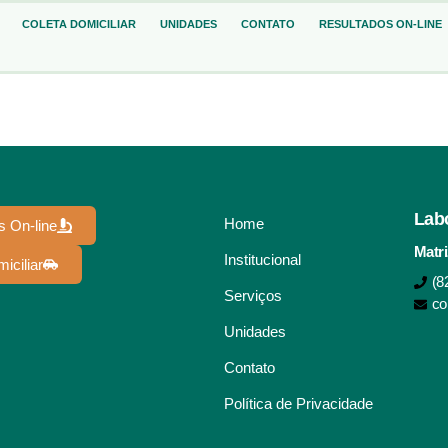
COLETA DOMICILIAR
UNIDADES
CONTATO
RESULTADOS ON-LINE
Lab
Home
s On-line
Matri
Institucional
iciliar
(8
Serviços
co
Unidades
Contato
Política de Privacidade