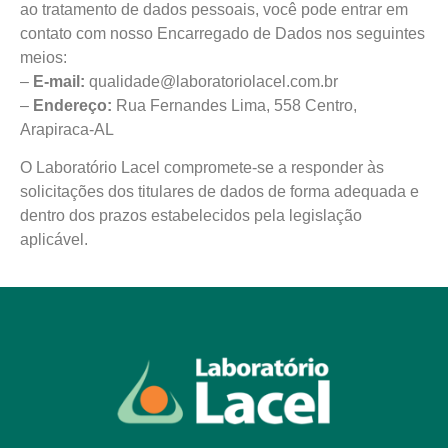
ao tratamento de dados pessoais, você pode entrar em
contato com nosso Encarregado de Dados nos seguintes
meios:
–
E-mail:
qualidade@laboratoriolacel.com.br
–
Endereço:
Rua Fernandes Lima, 558 Centro,
Arapiraca-AL
O Laboratório Lacel compromete-se a responder às
solicitações dos titulares de dados de forma adequada e
dentro dos prazos estabelecidos pela legislação
aplicável.