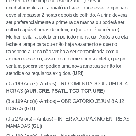
que tenha sido limpo ou esterilizado**) e levar
imediatamente ao Laboratório Lacel, onde esse tempo não
deve ultrapassar 2 horas depois de colhido. A urina devera
ser preferencialmente a primeira da manha ou poderá ser
colhida após 4 horas de retenção (ou a critério médico).
Mulher: evitar a coleta em período menstrual. Após a coleta
feche a tampa para que não haja vazamento e que no
transporte a urina não venha a ser contaminada com o
ambiente externo, assim comprometendo a coleta, que por
ventura poderá ser pedido uma nova amostra se não for
atendida os requisitos exigidos.
(URI)
(0 a 199 Ano(s) -Ambos) – RECOMENDADO JEJUM DE 4
HORAS
(AUR, CRE, PSATL, TGO, TGP, URE)
(3 a 199 Ano(s) -Ambos) – OBRIGATÓRIO JEJUM 8 A 12
HORAS
(GLI)
(0 a 2 Ano(s) – Ambos) – INTERVALO MÁXIMO ENTRE AS
MAMADAS
(GLI)