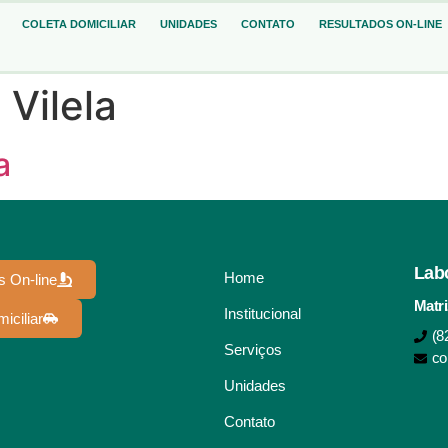
COLETA DOMICILIAR
UNIDADES
CONTATO
RESULTADOS ON-LINE
 Vilela
a
Lab
Home
s On-line
Matri
Institucional
iciliar
(8
Serviços
co
Unidades
Contato